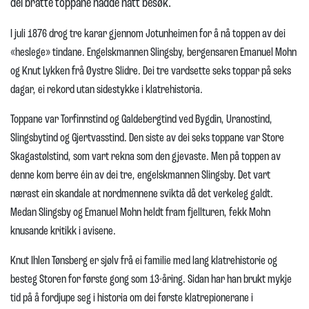
dei bratte toppane hadde hatt besøk.
I juli 1876 drog tre karar gjennom Jotunheimen for å nå toppen av dei
«heslege» tindane. Engelskmannen Slingsby, bergensaren Emanuel Mohn
og Knut Lykken frå Øystre Slidre. Dei tre vardsette seks toppar på seks
dagar, ei rekord utan sidestykke i klatrehistoria.
Toppane var Torfinnstind og Galdebergtind ved Bygdin, Uranostind,
Slingsbytind og Gjertvasstind. Den siste av dei seks toppane var Store
Skagastølstind, som vart rekna som den gjevaste. Men på toppen av
denne kom berre éin av dei tre, engelskmannen Slingsby. Det vart
nærast ein skandale at nordmennene svikta då det verkeleg galdt.
Medan Slingsby og Emanuel Mohn heldt fram fjellturen, fekk Mohn
knusande kritikk i avisene.
Knut Ihlen Tønsberg er sjølv frå ei familie med lang klatrehistorie og
besteg Storen for første gong som 13-åring. Sidan har han brukt mykje
tid på å fordjupe seg i historia om dei første klatrepionerane i