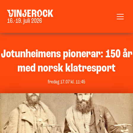
16.-19. juli 2026
Jotunheimens pionerar: 150 år
med norsk klatresport
fredag 17.07 kl. 11:45