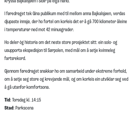
kryssa Bajkalsjøen i Sibir på eiga hand.
I føredraget tek Gina publikum med til mellom anna Bajkalsjøen, verdas
djupaste innsjø, der ho fortel om korleis det er å gå 700 kilometer åleine
i temperaturar ned mot 42 minusgrader.
Ho deler òg historia om det neste store prosjektet sitt: ein solo- og
usupporta ekspedisjon til Sørpolen, med mål om å setje kvinneleg
fartsrekord.
Gjennom føredraget snakkar ho om samarbeid under ekstreme forhold,
om å setje seg store og krevjande mål, og om korleis ein utviklar seg ved
å gå utanfor komfortsona.
Tid
: Torsdag kl. 14:15
Stad
: Parkscena