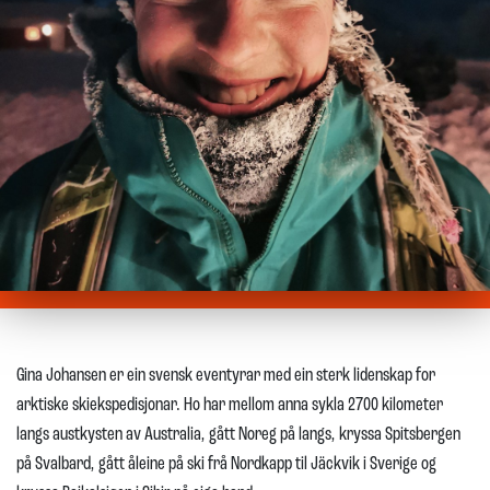
Gina Johansen er ein svensk eventyrar med ein sterk lidenskap for
arktiske skiekspedisjonar. Ho har mellom anna sykla 2700 kilometer
langs austkysten av Australia, gått Noreg på langs, kryssa Spitsbergen
på Svalbard, gått åleine på ski frå Nordkapp til Jäckvik i Sverige og