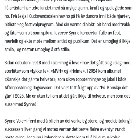
Få artistar har teke landet med så mykje sjarm, kraft og speleglede som
ho. Frå Lesja i Gudbrandsdalen har ho på få år dundra inn i både hjarter,
hitlister og festivalprogram. Med sin varme dialekt, eit band med trøkk
og låtar som sit som spikra, leverer Synne konsertar fulle av fest,
nærleik og ekte møte mellom artist og publikum. Det er umogleg å ikkje
smile, og nesten umogleg å stå stille.
Sidan debuten i 2018 med «Lær meg å leve» har det gått slag i slag med
storlåtar som «Lykke te», «MVH» og «Heime». I 2024 kom albumet
«Kanskje det går te helvete», som sikra toppterningar og jubel i både
Aftenposten og Dagsavisen. Det vart tett fulgt opp av “Ps. Kanskje det
går” i 2025. Me er utan tvil om at det går, ikkje til helvete, men som det
susar med Synne!
Synne Vo er i ferd med å bli ein av dei verkeleg store, og med deltaking i
suksessen Hver gang vi møtes ventar det berre fleire eventyr rundt
neste sving. Legg inn i kalenderen: dette kjem til å bli ei musikalsk