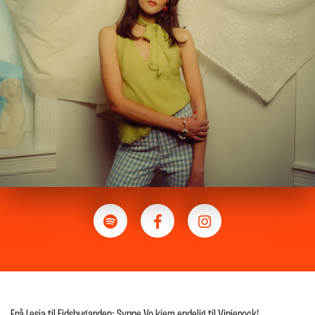
Frå Lesja til Eidsbugarden: Synne Vo kjem endelig til Vinjerock!