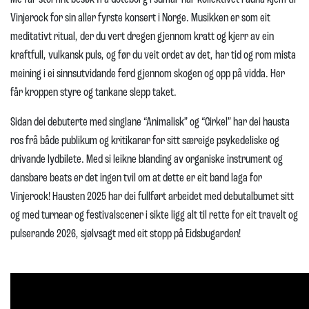
Vinjerock for sin aller fyrste konsert i Norge. Musikken er som eit
meditativt ritual, der du vert dregen gjennom kratt og kjerr av ein
kraftfull, vulkansk puls, og før du veit ordet av det, har tid og rom mista
meining i ei sinnsutvidande ferd gjennom skogen og opp på vidda. Her
får kroppen styre og tankane slepp taket.
Sidan dei debuterte med singlane “Animalisk” og “Cirkel” har dei hausta
ros frå både publikum og kritikarar for sitt særeige psykedeliske og
drivande lydbilete. Med si leikne blanding av organiske instrument og
dansbare beats er det ingen tvil om at dette er eit band laga for
Vinjerock! Hausten 2025 har dei fullført arbeidet med debutalbumet sitt
og med turnear og festivalscener i sikte ligg alt til rette for eit travelt og
pulserande 2026, sjølvsagt med eit stopp på Eidsbugarden!