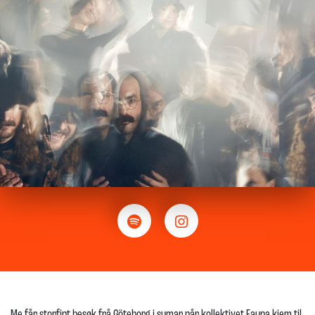
Me får storfint besøk frå Göteborg i sumar når kollektivet Fauna kjem til