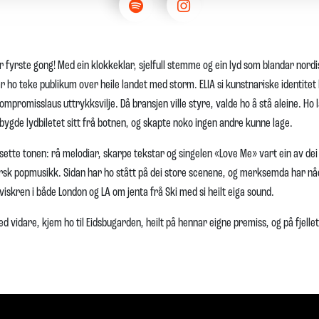
for fyrste gong! Med ein klokkeklar, sjelfull stemme og ein lyd som blandar nor
ar ho teke publikum over heile landet med storm. ELIA si kunstnariske identite
ompromisslaus uttrykksvilje. Då bransjen ville styre, valde ho å stå aleine. Ho
bygde lydbiletet sitt frå botnen, og skapte noko ingen andre kunne lage.
sette tonen: rå melodiar, skarpe tekstar og singelen «Love Me» vart ein av dei 
orsk popmusikk. Sidan har ho stått på dei store scenene, og merksemda har nå
iskren i både London og LA om jenta frå Ski med si heilt eiga sound.
 vidare, kjem ho til Eidsbugarden, heilt på hennar eigne premiss, og på fjellet 