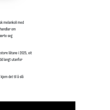
disk melankoli med
t handlar om
 lærte seg
store låtane i 2025, eit
dd langt utanfor
kjem det til å slå