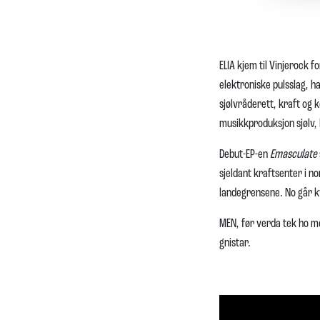
ELIA kjem til Vinjerock 
elektroniske pulsslag, h
sjølvråderett, kraft og k
musikkproduksjon sjølv, 
Debut-EP-en
Emasculate
sjeldant kraftsenter i n
landegrensene. No går kv
MEN, før verda tek ho med
gnistar.