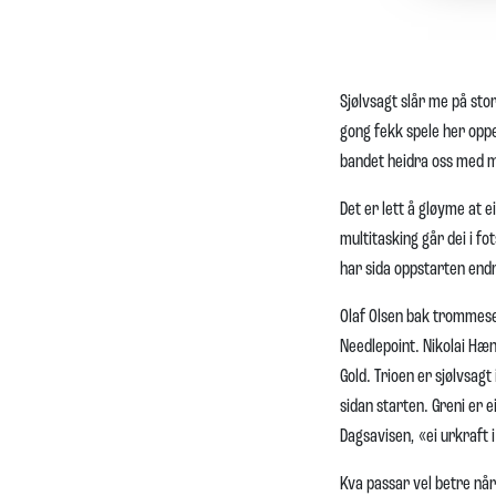
Sjølvsagt slår me på sto
gong fekk spele her oppe
bandet heidra oss med m
Det er lett å gløyme at 
multitasking går dei i f
har sida oppstarten endr
Olaf Olsen bak trommese
Needlepoint. Nikolai Hæn
Gold. Trioen er sjølvsag
sidan starten. Greni er 
Dagsavisen, «ei urkraft 
Kva passar vel betre nå