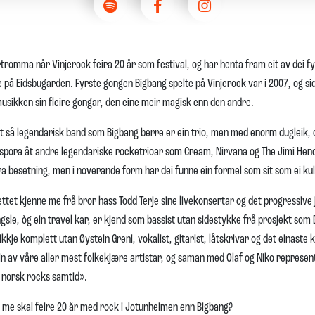
rtromma når Vinjerock feira 20 år som festival, og har henta fram eit av dei 
 på Eidsbugarden. Fyrste gongen Bigbang spelte på Vinjerock var i 2007, og s
usikken sin fleire gongar, den eine meir magisk enn den andre.
eit så legendarisk band som Bigbang berre er ein trio, men med enorm dugleik
otspora åt andre legendariske rocketrioar som Cream, Nirvana og The Jimi Hen
a besetning, men i noverande form har dei funne ein formel som sit som ei kul
ttet kjenne me frå bror hass Todd Terje sine livekonsertar og det progressive
gsle, òg ein travel kar, er kjend som bassist utan sidestykke frå prosjekt som
t ikkje komplett utan Øystein Greni, vokalist, gitarist, låtskrivar og det einas
ein av våre aller mest folkekjære artistar, og saman med Olaf og Niko represent
i norsk rocks samtid».
r me skal feire 20 år med rock i Jotunheimen enn Bigbang?