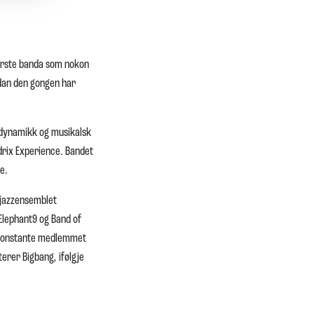
fyrste banda som nokon
idan den gongen har
, dynamikk og musikalsk
drix Experience. Bandet
e.
 jazzensemblet
 Elephant9 og Band of
te konstante medlemmet
erer Bigbang, ifølgje