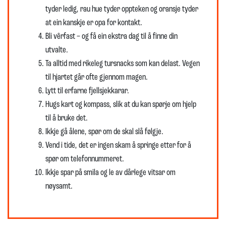
tyder ledig, rau hue tyder oppteken og oransje tyder
at ein kanskje er opa for kontakt.
Bli vêrfast – og få ein ekstra dag til å finne din
utvalte.
Ta alltid med rikeleg tursnacks som kan delast. Vegen
til hjartet går ofte gjennom magen.
Lytt til erfarne fjellsjekkarar.
Hugs kart og kompass, slik at du kan spørje om hjelp
til å bruke det.
Ikkje gå ålene, spør om de skal slå følgje.
Vend i tide, det er ingen skam å springe etter for å
spør om telefonnummeret.
Ikkje spar på smila og le av dårlege vitsar om
nøysamt.