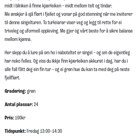
midt i blinken å finne kjærleiken – midt mellom telt og tindar.
Me ønskjer å sjå flørt i fjellet og vonar på god stemning når me inviterer
til denne singelturen. To turleiarar viser veg og legg til rette for ei
triveleg og uformell oppleving. Me gjer òg vårt beste for å sikre balanse
mellom kjønna.
Her slepp du å lure på om ho i naboteltet er singel – og om de eigentleg
har noko felles. Og viss du ikkje finn kjærleiken akkurat i dag, har du i
alle fall fått deg ein fin tur – og ei grøn hue du kan ta med deg på neste
fjellflørt.
Gradering:
grøn
Antal plassar:
24
Pris:
100kr
Tidspunkt:
Fredag 13:00–14:30