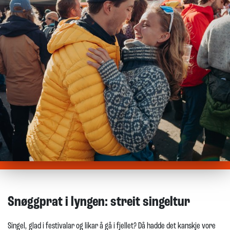
Snøggprat i lyngen: streit singeltur
Singel, glad i festivalar og likar å gå i fjellet? Då hadde det kanskje vore