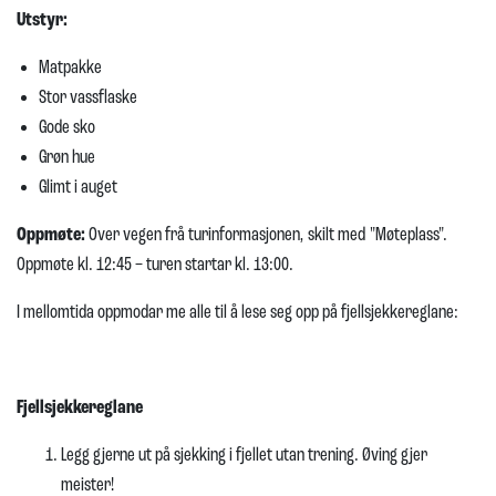
Utstyr:
Matpakke
Stor vassflaske
Gode sko
Grøn hue
Glimt i auget
Oppmøte:
Over vegen frå turinformasjonen, skilt med "Møteplass".
Oppmøte kl. 12:45 – turen startar kl. 13:00.
I mellomtida oppmodar me alle til å lese seg opp på fjellsjekkereglane:
Fjellsjekkereglane
Legg gjerne ut på sjekking i fjellet utan trening. Øving gjer
meister!