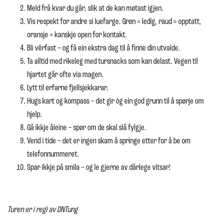
Meld frå kvar du går, slik at de kan møtast igjen.
Vis respekt for andre si luefarge. Grøn = ledig, raud = opptatt,
oransje = kanskje open for kontakt.
Bli vêrfast – og få ein ekstra dag til å finne din utvalde.
Ta alltid med rikeleg med tursnacks som kan delast. Vegen til
hjartet går ofte via magen.
Lytt til erfarne fjellsjekkarar.
Hugs kart og kompass – det gir òg ein god grunn til å spørje om
hjelp.
Gå ikkje åleine – spør om de skal slå fylgje.
Vend i tide – det er ingen skam å springe etter for å be om
telefonnummeret.
Spar ikkje på smila – og le gjerne av dårlege vitsar!
Turen er i regi av DNTung