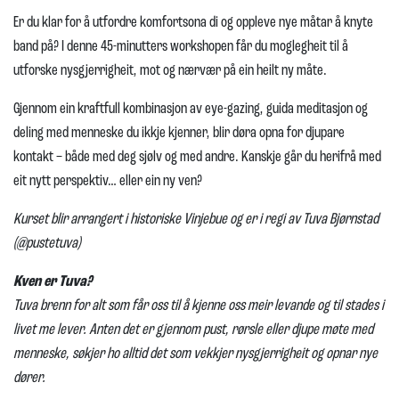
Er du klar for å utfordre komfortsona di og oppleve nye måtar å knyte
band på? I denne 45-minutters workshopen får du moglegheit til å
utforske nysgjerrigheit, mot og nærvær på ein heilt ny måte.
Gjennom ein kraftfull kombinasjon av eye-gazing, guida meditasjon og
deling med menneske du ikkje kjenner, blir døra opna for djupare
kontakt – både med deg sjølv og med andre. Kanskje går du herifrå med
eit nytt perspektiv… eller ein ny ven?
Kurset blir arrangert i historiske Vinjebue og er i regi av Tuva Bjørnstad
(@pustetuva)
Kven er Tuva?
Tuva brenn for alt som får oss til å kjenne oss meir levande og til stades i
livet me lever. Anten det er gjennom pust, rørsle eller djupe møte med
menneske, søkjer ho alltid det som vekkjer nysgjerrigheit og opnar nye
dører.