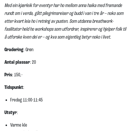
Med ein kjærleik for eventyr har ho mellom anna haika med framande
rundt om i verda, gått pilegrimsreiser og budd i van i tre år – noko som
etter kvart leia ho i retning av pusten. Som utdanna breathwork-
fasilitator held ho workshops som utfordrar, inspirerer og hjelper folk til
å utforske kven dei er – og kva som eigentleg betyr noko i livet.
Gradering
: Grøn
Antal plassar
: 20
Pris
: 150,-
Tidspunkt
:
Fredag 11:00-11:45
Utstyr
:
Varme kle