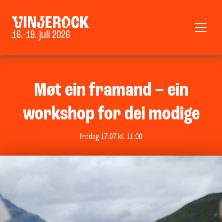
16.-19. juli 2026
Møt ein framand – ein
workshop for dei modige
fredag 17.07 kl. 11:00