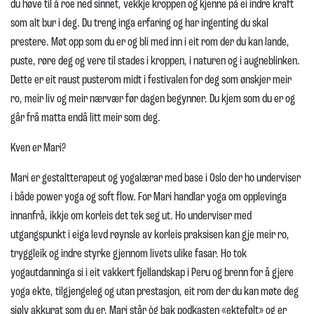
du høve til å roe ned sinnet, vekkje kroppen og kjenne på ei indre kraft
som alt bur i deg. Du treng inga erfaring og har ingenting du skal
prestere. Møt opp som du er og bli med inn i eit rom der du kan lande,
puste, røre deg og vere til stades i kroppen, i naturen og i augneblinken.
Dette er eit raust pusterom midt i festivalen for deg som ønskjer meir
ro, meir liv og meir nærvær før dagen begynner. Du kjem som du er og
går frå matta endå litt meir som deg.
Kven er Mari?
Mari er gestaltterapeut og yogalærar med base i Oslo der ho underviser
i både power yoga og soft flow. For Mari handlar yoga om opplevinga
innanfrå, ikkje om korleis det tek seg ut. Ho underviser med
utgangspunkt i eiga levd røynsle av korleis praksisen kan gje meir ro,
tryggleik og indre styrke gjennom livets ulike fasar. Ho tok
yogautdanninga si i eit vakkert fjellandskap i Peru og brenn for å gjere
yoga ekte, tilgjengeleg og utan prestasjon, eit rom der du kan møte deg
sjølv akkurat som du er. Mari står òg bak podkasten «ektefølt» og er