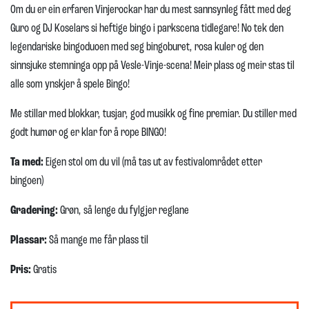
Om du er ein erfaren Vinjerockar har du mest sannsynleg fått med deg
Guro og DJ Koselars si heftige bingo i parkscena tidlegare! No tek den
legendariske bingoduoen med seg bingoburet, rosa kuler og den
sinnsjuke stemninga opp på Vesle-Vinje-scena! Meir plass og meir stas til
alle som ynskjer å spele Bingo!
Me stillar med blokkar, tusjar, god musikk og fine premiar. Du stiller med
godt humør og er klar for å rope BINGO!
Ta med:
Eigen stol om du vil (må tas ut av festivalområdet etter
bingoen)
Gradering:
Grøn, så lenge du fylgjer reglane
Plassar:
Så mange me får plass til
Pris:
Gratis