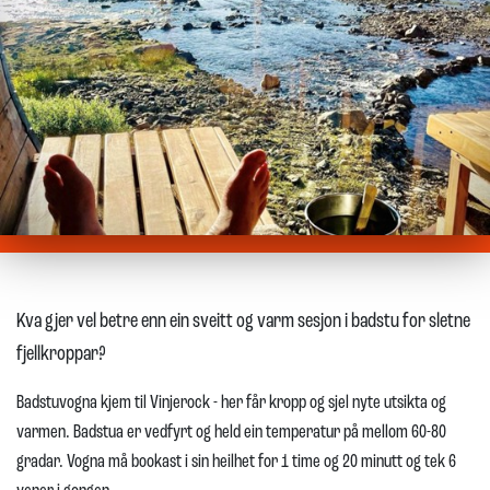
Kva gjer vel betre enn ein sveitt og varm sesjon i badstu for sletne
fjellkroppar?
Badstuvogna kjem til Vinjerock - her får kropp og sjel nyte utsikta og
varmen. Badstua er vedfyrt og held ein temperatur på mellom 60-80
gradar. Vogna må bookast i sin heilhet for 1 time og 20 minutt og tek 6