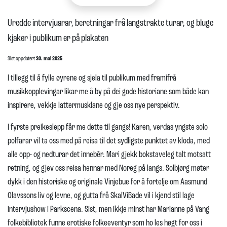
Uredde intervjuarar, beretningar frå langstrakte turar, og bluge
kjaker i publikum er på plakaten
Sist oppdatert
30. mai 2025
I tillegg til å fylle øyrene og sjela til publikum med framifrå
musikkopplevingar likar me å by på dei gode historiane som både kan
inspirere, vekkje lattermusklane og gje oss nye perspektiv.
I fyrste preikeslepp får me dette til gangs! Karen, verdas yngste solo
polfarar vil ta oss med på reisa til det sydligste punktet av kloda, med
alle opp- og nedturar det innebêr. Mari gjekk bokstaveleg talt motsatt
retning, og gjev oss reisa hennar med Noreg på langs. Solbjørg møter
dykk i den historiske og originale Vinjebue for å fortelje om Aasmund
Olavssons liv og levne, og gutta frå SkalViBade vil i kjend stil lage
intervjushow i Parkscena. Sist, men ikkje minst har Marianne på Vang
folkebibliotek funne erotiske folkeeventyr som ho les høgt for oss i