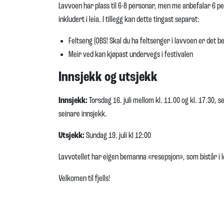
Lavvoen har plass til 6-8 personar, men me anbefalar 6 p
inkludert i leia. I tillegg kan dette tingast separat:
Feltseng (OBS! Skal du ha feltsenger i lavvoen er det be
Meir ved kan kjøpast undervegs i festivalen
Innsjekk og utsjekk
Innsjekk:
Torsdag 16. juli mellom kl. 11.00 og kl. 17.30, 
seinare innsjekk.
Utsjekk:
Sundag 19. juli kl 12:00
Lavvotellet har eigen bemanna «resepsjon», som bistår i l
Velkomen til fjells!