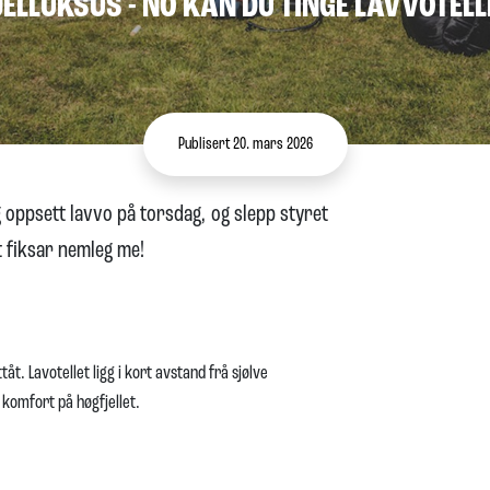
JELLUKSUS - NO KAN DU TINGE LAVVOTELL
Publisert 20. mars 2026
dig oppsett lavvo på torsdag, og slepp styret
t fiksar nemleg me!
t. Lavotellet ligg i kort avstand frå sjølve
 komfort på høgfjellet.