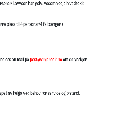
ersonar. Lavvoen har golv, vedomn og ein vedsekk
rre plass til 4 personar/4 feltsenger.)
send oss en mail på
post@vinjerock.no
om de ynskjer
øpet av helga ved behov for service og bistand.