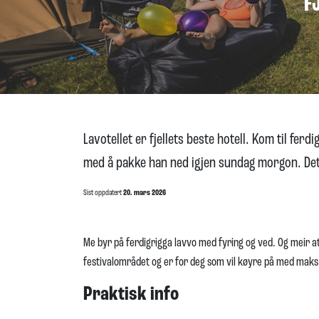
F
Lavotellet er fjellets beste hotell. Kom til fer
med å pakke han ned igjen sundag morgon. De
Sist oppdatert
20. mars 2026
Me byr på ferdigrigga lavvo med fyring og ved. Og meir attå
festivalområdet og er for deg som vil køyre på med maks
Praktisk info