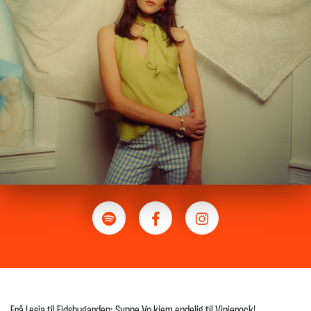
Frå Lesja til Eidsbugarden: Synne Vo kjem endelig til Vinjerock!