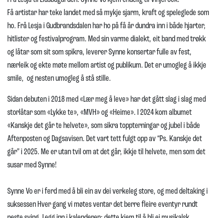
Få artistar har teke landet med så mykje sjarm, kraft og speleglede som
ho. Frå Lesja i Gudbrandsdalen har ho på få år dundra inn i både hjarter,
hitlister og festivalprogram. Med sin varme dialekt, eit band med trøkk
og låtar som sit som spikra, leverer Synne konsertar fulle av fest,
nærleik og ekte møte mellom artist og publikum. Det er umogleg å ikkje
smile, og nesten umogleg å stå stille.
Sidan debuten i 2018 med «Lær meg å leve» har det gått slag i slag med
storlåtar som «Lykke te», «MVH» og «Heime». I 2024 kom albumet
«Kanskje det går te helvete», som sikra toppterningar og jubel i både
Aftenposten og Dagsavisen. Det vart tett fulgt opp av “Ps. Kanskje det
går” i 2025. Me er utan tvil om at det går, ikkje til helvete, men som det
susar med Synne!
Synne Vo er i ferd med å bli ein av dei verkeleg store, og med deltaking i
suksessen Hver gang vi møtes ventar det berre fleire eventyr rundt
neste sving. Legg inn i kalenderen: dette kjem til å bli ei musikalsk