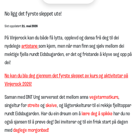
No ligg det fyrste sleppet ute!
Sist oppdatert
21. mai 2026
På Vinjerock kan du både få lytta, opplevd og dansa frå deg til dei
nydelege
artistane
som kjem, men når man finn seg sjølv mellom dei
mektige fjella rundt Eidsbugarden, er det og fristande å klyve seg opp på
dei!
No kan du bla deg gjennom det fyrste sleppet av kurs og aktivitetar på
Vinjerock 2026!
Saman med DNT Ung serverast det mellom anna
vegetarmatkurs
,
singeltur for
streite
og
skeive
, og lågterskelturar til ei rekkje fjelltoppar
rundt Eidsbugarden. Har du ein draum om å
lære deg å spikke
har du no
også sjansen til å prøve deg! Dei inviterar og til ein frisk start på dagen
med
daglege morgonbad!