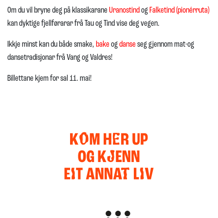
Om du vil bryne deg på klassikarane
Uranostind
og
Falketind (pionérruta)
kan dyktige fjellførarar frå Tau og Tind vise deg vegen.
Ikkje minst kan du både smake,
bake
og
danse
seg gjennom mat-og
dansetradisjonar frå Vang og Valdres!
Billettane kjem for sal 11. mai!